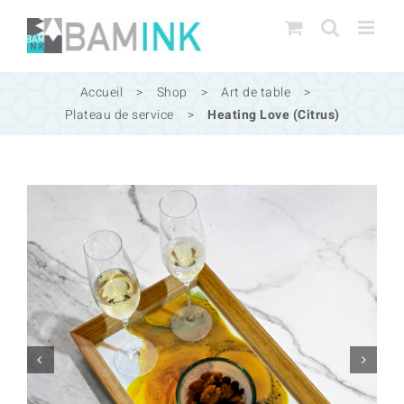
Passer
au
contenu
Accueil
>
Shop
>
Art de table
>
Plateau de service
>
Heating Love (Citrus)

