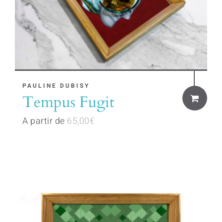
This
PAULINE DUBISY
Tempus Fugit
product
has
A partir de
65,00
€
multiple
variants.
The
options
may
be