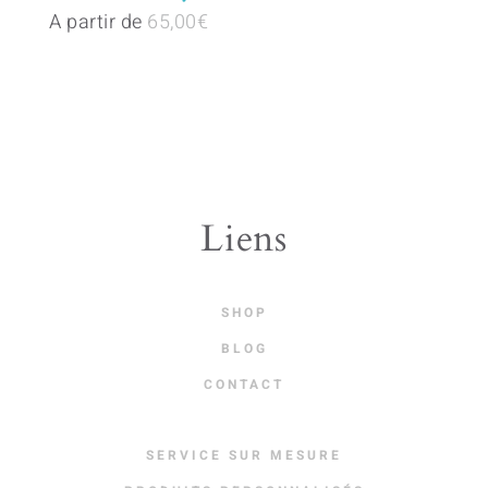
has
A partir de
65,00
€
multiple
variants.
The
options
may
be
Liens
chosen
on
SHOP
the
BLOG
product
CONTACT
page
SERVICE SUR MESURE