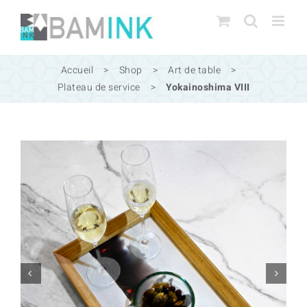
Passer
au
contenu
Accueil
>
Shop
>
Art de table
>
Plateau de service
>
Yokainoshima VIII

