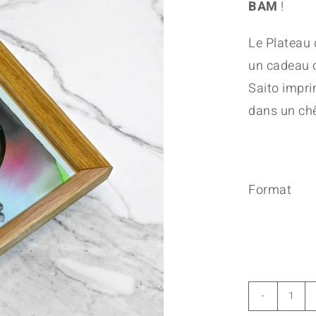
BAM
!
Le Plateau
un cadeau o
Saito impri
dans un chê
Format
Yok