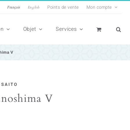
Points de vente
Mon compte
Français
English
on
Objet
Services
hima V
 SAITO
inoshima V