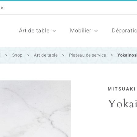
Art de table
Mobilier
Décorati
l
>
Shop
>
Art de table
>
Plateau de service
>
Yokainos
MITSUAKI
Yoka