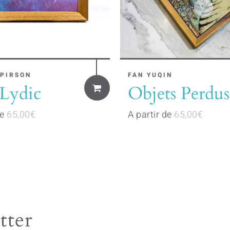
 PIRSON
This
FAN YUQIN
 Lydic
Objets Perdus
product
has
de
65,00
€
A partir de
65,00
€
multiple
variants.
The
options
may
be
tter
chosen