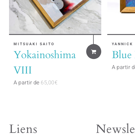
This
MITSUAKI SAITO
This
YANNICK
Yokainoshima
Blue
product
product
has
has
VIII
A partir 
multiple
multiple
A partir de
65,00
€
variants.
variants.
The
The
options
options
may
may
be
be
Liens
Newsle
chosen
chosen