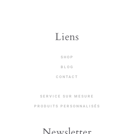
The
options
may
be
Liens
chosen
on
SHOP
the
BLOG
product
CONTACT
page
SERVICE SUR MESURE
PRODUITS PERSONNALISÉS
Newsletter