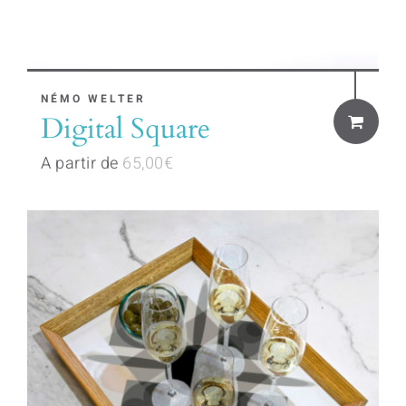
This
NÉMO WELTER
Digital Square
product
has
A partir de
65,00
€
multiple
variants.
The
options
may
be
chosen
on