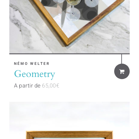
the
product
page
This
NÉMO WELTER
Geometry
product
has
A partir de
65,00
€
multiple
variants.
The
options
may