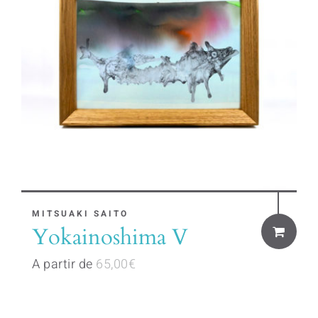
be
chosen
on
the
product
page
This
MITSUAKI SAITO
Yokainoshima V
product
has
A partir de
65,00
€
multiple
variants.