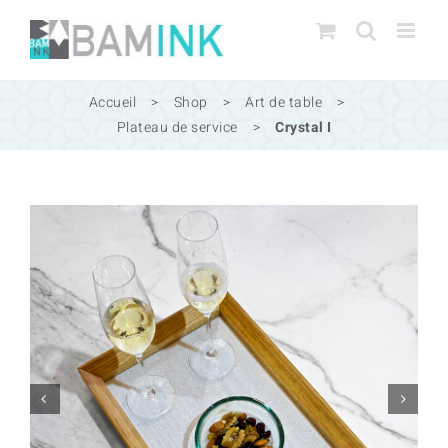
Passer
au
contenu
Accueil
>
Shop
>
Art de table
>
Plateau de service
>
Crystal I

