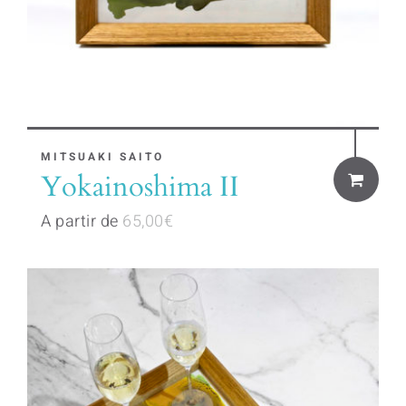
product
page
This
MITSUAKI SAITO
Yokainoshima II
product
has
A partir de
65,00
€
multiple
variants.
The
options
may
be