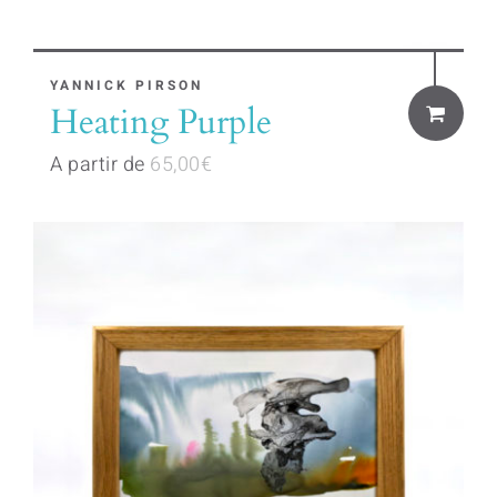
This
YANNICK PIRSON
Heating Purple
product
has
A partir de
65,00
€
multiple
variants.
The
options
may
be
chosen
on
the