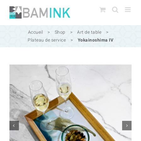
Passer
au
contenu
Accueil
>
Shop
>
Art de table
>
Plateau de service
>
Yokainoshima IV

