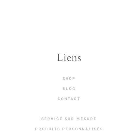
multiple
variants.
The
options
may
be
Liens
chosen
on
SHOP
the
BLOG
product
CONTACT
page
SERVICE SUR MESURE
PRODUITS PERSONNALISÉS