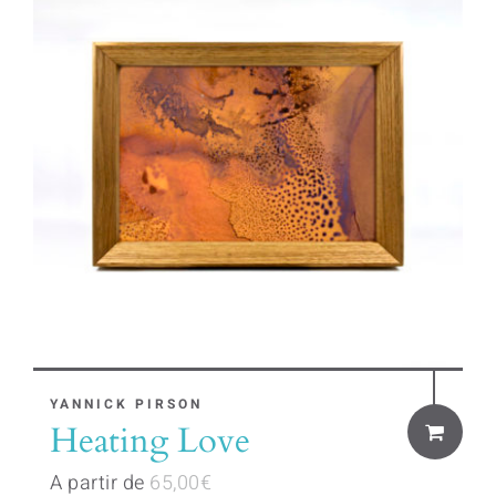
options
may
be
chosen
on
the
product
page
This
YANNICK PIRSON
Heating Love
product
has
A partir de
65,00
€