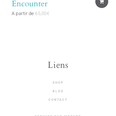
Encounter
product
has
A partir de
65,00
€
multiple
variants.
The
options
may
be
Liens
chosen
on
SHOP
the
BLOG
product
CONTACT
page