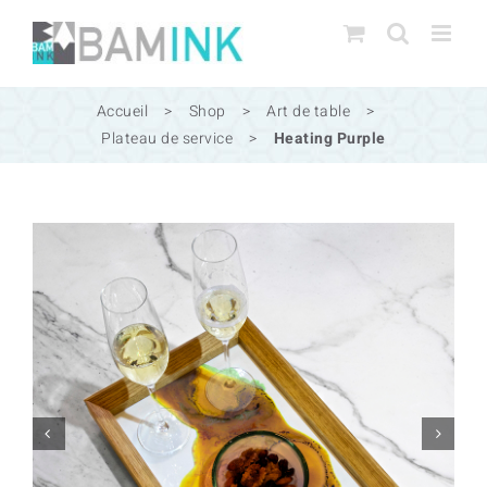
Passer
au
contenu
Accueil
>
Shop
>
Art de table
>
Plateau de service
>
Heating Purple

