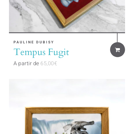
This
PAULINE DUBISY
Tempus Fugit
product
has
A partir de
65,00
€
multiple
variants.
The
options
may
be
chosen