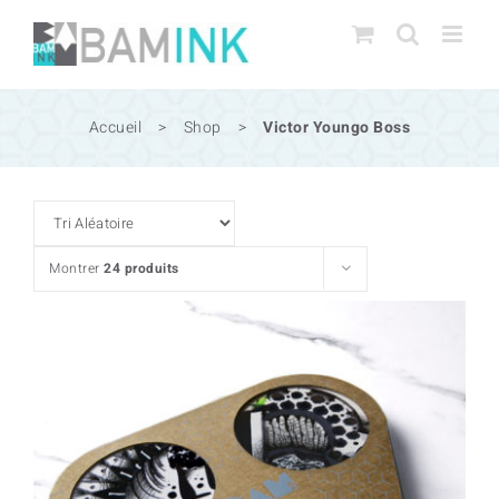
Passer
au
contenu
Accueil
>
Shop
>
Victor Youngo Boss
Montrer
24 produits