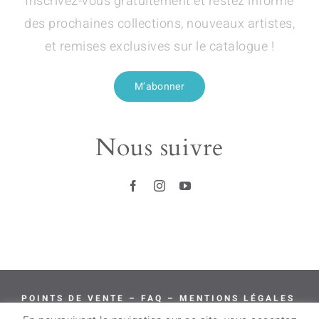
Inscrivez-vous gratuitement et restez informé
des prochaines collections, nouveaux artistes,
et remises exclusives sur le catalogue !
M’abonner
Nous suivre
POINTS DE VENTE
–
FAQ
–
MENTIONS LÉGALES
–
CGV
–
LIVRAISON & RETOURS