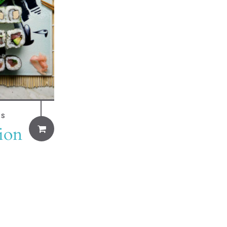
SS
sion