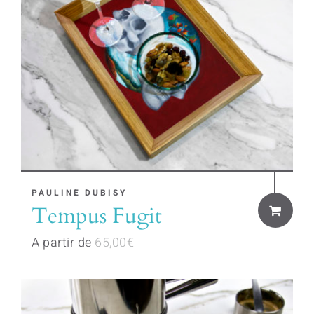
This
PAULINE DUBISY
Tempus Fugit
product
has
A partir de
65,00
€
multiple
variants.
The