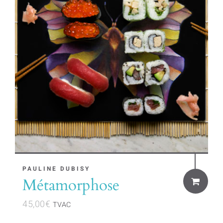
PAULINE DUBISY
Métamorphose
45,00
€
TVAC