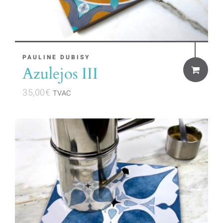
PAULINE DUBISY
Azulejos III
35,00
€
TVAC