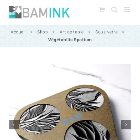
Passer
au
contenu
Accueil
>
Shop
>
Art de table
>
Sous-verre
>
Végétabilis Spatium

