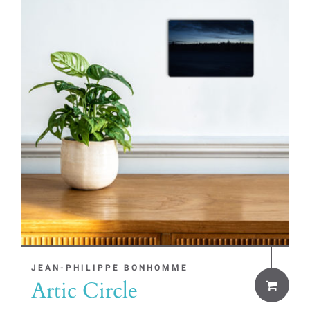
This
JEAN-PHILIPPE BONHOMME
Artic Circle
product