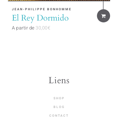
This
JEAN-PHILIPPE BONHOMME
El Rey Dormido
product
has
A partir de
30,00
€
multiple
variants.
The
options
may
be
Liens
chosen
on
SHOP
the
BLOG
product
CONTACT