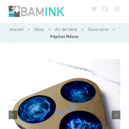
Passer
au
contenu
Accueil
>
Shop
>
Art de table
>
Sous-verre
>
Pépites Néons

