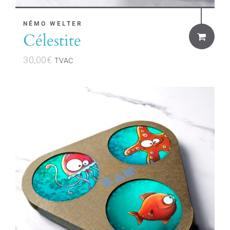
NÉMO WELTER
Célestite
30,00
€
TVAC