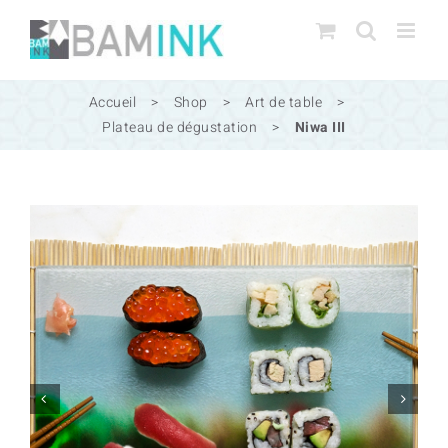
Passer
au
contenu
Accueil
>
Shop
>
Art de table
>
Plateau de dégustation
>
Niwa III

