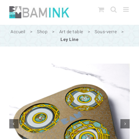
Passer
au
contenu
Accueil
>
Shop
>
Art de table
>
Sous-verre
>
Ley Line

