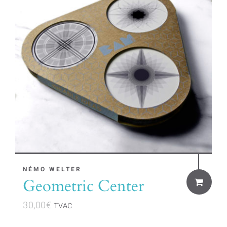
NÉMO WELTER
Geometric Center
30,00
€
TVAC