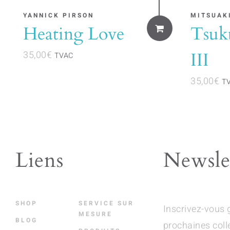
YANNICK PIRSON
MITSUAK
Heating Love
Tsu
35,00
€
III
TVAC
35,00
€
T
Liens
Newsle
SHOP
SERVICE SUR
Inscrivez-vous 
MESURE
BLOG
prochaines coll