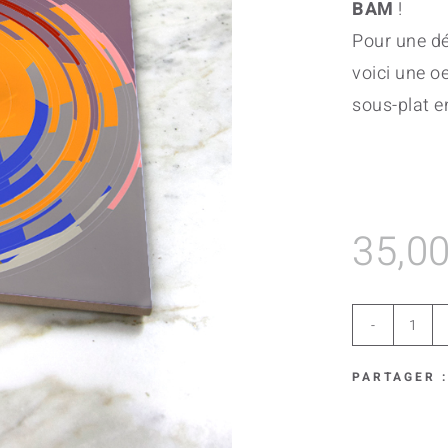
BAM
!
Pour une dé
voici une o
sous-plat en
35,0
Colo
Hol
PARTAGER :
quan