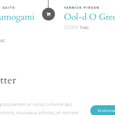
I SAITO
YANNICK PIRSON
kumogami
Ool-d O Gre
35,00
€
TVAC
VAC
tter
gratuitement et restez informé des
M’abonne
ections, nouveaux artistes, et remises