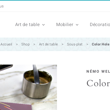
Art de table
Mobilier
Décorati
Accueil
>
Shop
>
Art de table
>
Sous-plat
>
Color Hole
NÉMO WE
Color