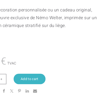
coration personnalisée ou un cadeau original,
euvre exclusive de Némo Welter, imprimée sur un
 céramique stratifié sur du liège.
0
€
TVAC
Add to cart
r
e
tity