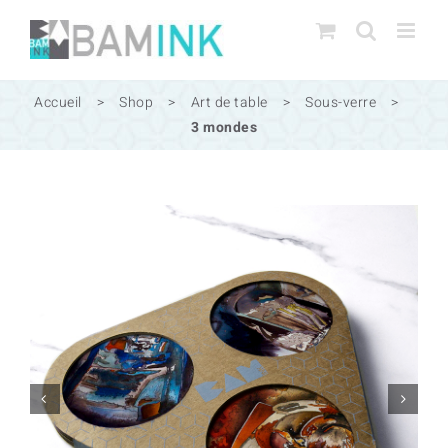
Passer
au
contenu
Accueil
>
Shop
>
Art de table
>
Sous-verre
>
3 mondes

