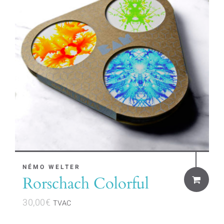
NÉMO WELTER
Rorschach Colorful
30,00
€
TVAC