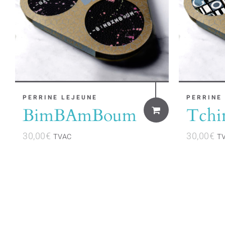
PERRINE LEJEUNE
PERRINE
BimBAmBoum
Tchi
30,00
€
30,00
€
TVAC
T