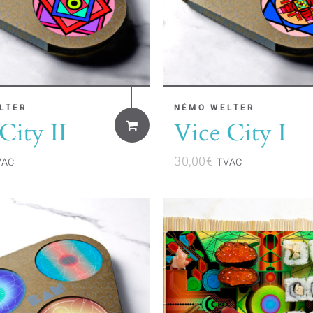
LTER
NÉMO WELTER
City II
Vice City I
30,00
€
VAC
TVAC