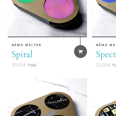
NÉMO WELTER
NÉMO WE
Spiral
Spect
30,00
€
30,00
€
TVAC
T