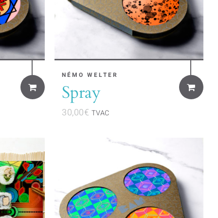
NÉMO WELTER
Spray
30,00
€
TVAC