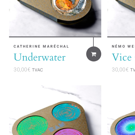
CATHERINE MARÉCHAL
NÉMO WE
Underwater
Vice 
30,00
€
30,00
€
TVAC
T