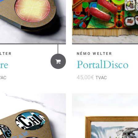
LTER
NÉMO WELTER
re
PortalDisco
45,00
€
VAC
TVAC