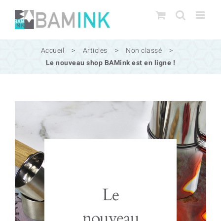
Passer
au
contenu
Accueil
>
Articles
>
Non classé
>
Le nouveau shop BAMink est en ligne !
Le
nouveau