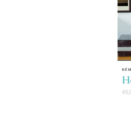
NÉ
H
45,