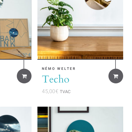
NÉMO WELTER
Techo
45,00
€
TVAC