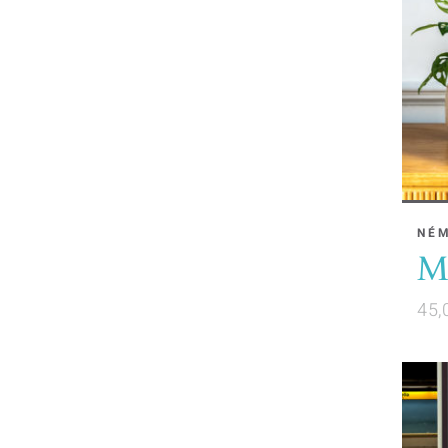
NÉ
Ma
45,