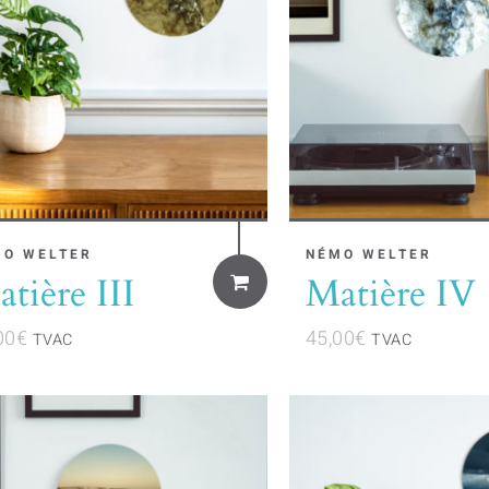
MO WELTER
NÉMO WELTER
tière III
Matière IV
00
€
45,00
€
TVAC
TVAC