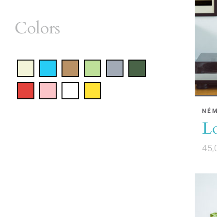
Colors
NÉ
Lo
45,