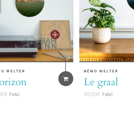
MO WELTER
NÉMO WELTER
orizon
Le graal
00
€
45,00
€
TVAC
TVAC