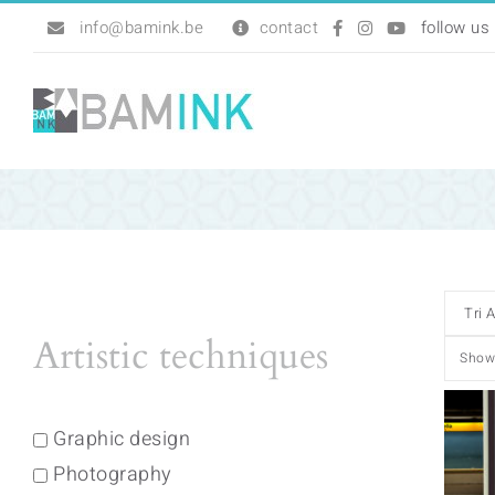
Skip
info@bamink.be
contact
to
content
Artistic techniques
Sho
Graphic design
Photography