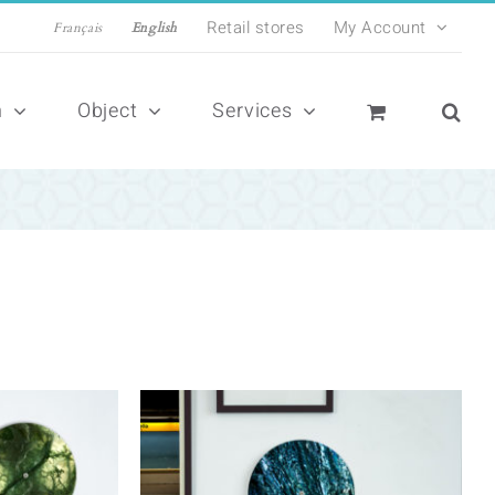
Retail stores
My Account
Français
English
n
Object
Services