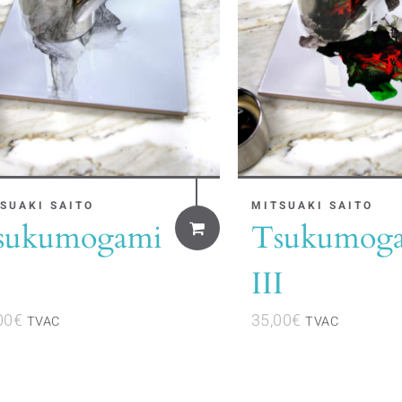
SUAKI SAITO
MITSUAKI SAITO
sukumogami
Tsukumog
III
00
€
35,00
€
TVAC
TVAC