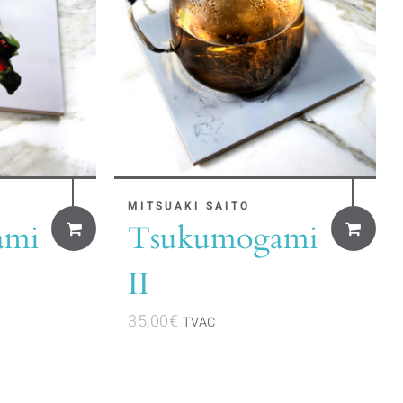
MITSUAKI SAITO
ami
Tsukumogami
II
35,00
€
TVAC