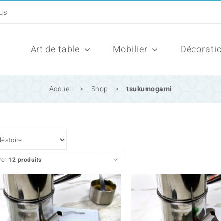
Art de table
Mobilier
Décorati
Accueil
>
Shop
>
tsukumogami
rer
12 produits