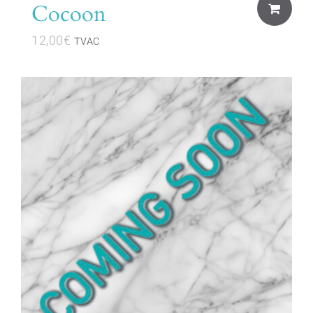
Cocoon
12,00
€
TVAC