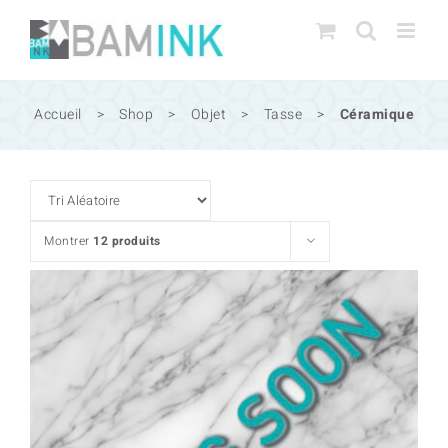
Passer
au
contenu
Accueil
>
Shop
>
Objet
>
Tasse
>
Céramique
Montrer
12 produits