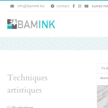
Passer
info@bamink.be
contact
au
contenu
Techniques
Mont
artistiques