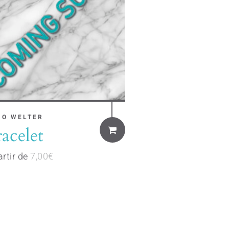
s
MO WELTER
acelet
duct
artir de
7,00
€
tiple
iants.
ions