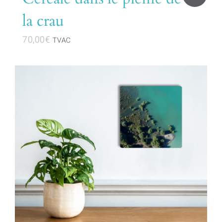
la crau
70,00
€
TVAC