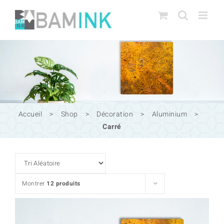
Passer
au
contenu
Accueil
>
Shop
>
Décoration
>
Aluminium
>
Carré
Montrer
12 produits