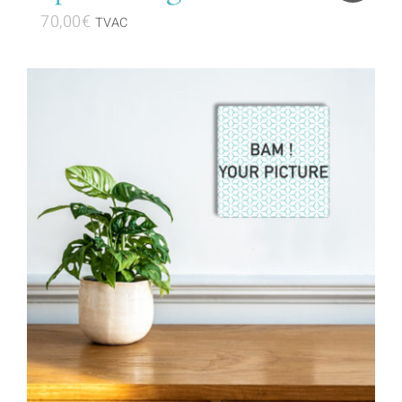
70,00
€
TVAC