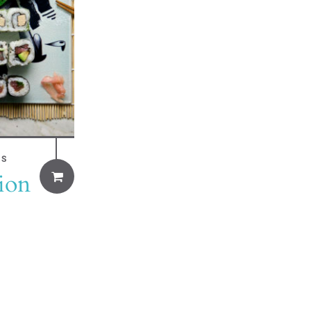
SS
sion