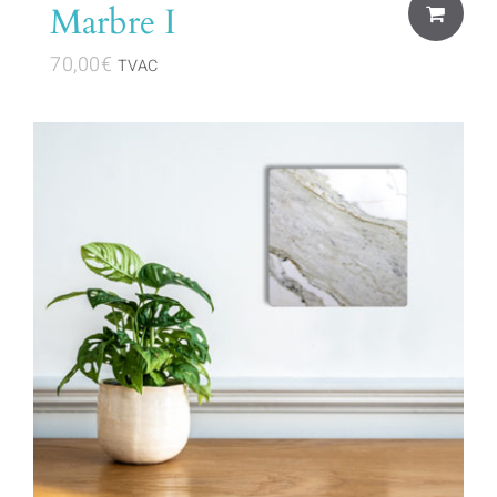
Marbre I
70,00
€
TVAC