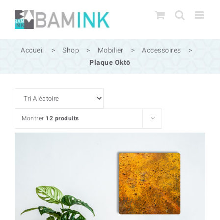
Passer
au
contenu
Accueil
>
Shop
>
Mobilier
>
Accessoires
>
Plaque Oktō
Montrer
12 produits