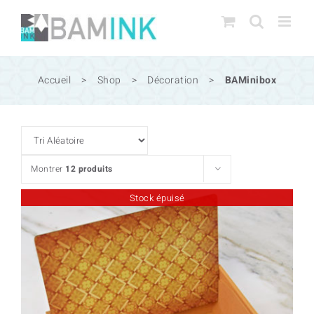
Passer
au
contenu
Accueil
>
Shop
>
Décoration
>
BAMinibox
Montrer
12 produits
Stock épuisé